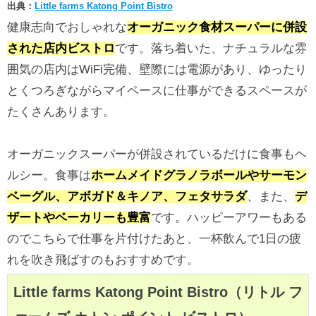
出典：
Little farms Katong Point Bistro
健康志向でおしゃれな
オーガニック食材スーパーに併設
された店内ビストロ
です。落ち着いた、ナチュラルな雰
囲気の店内はWiFi完備、壁際には電源があり、ゆったり
とくつろぎながらマイペースに仕事ができるスペースが
たくさんあります。
オーガニックスーパーが併設されているだけに食事もヘ
ルシー。食事は
ホームメイドグラノラボールやサーモン
ベーグル、アボガド＆キノア、フェタサラダ
、また、
デ
ザートやベーカリーも豊富
です。ハッピーアワーもある
のでこちらで仕事を片付けたあと、一杯飲んで1日の疲
れを吹き飛ばすのもおすすめです。
Little farms Katong Point Bistro（リトル フ