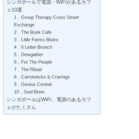
シンガポールで電源・WiFiがあるカフ
ェ10選
1．Group Therapy Cross Street
Exchange
2．The Book Cafe
3．Little Farms Bistro
4．6 Letter Brunch
5．Dewgather
6．For The People
7．The Ritual
8．Carrotsticks & Cravings
9．Genius Central
10．Soul Brew
シンガポールはWiFi、電源のあるカフ
ェがたくさん