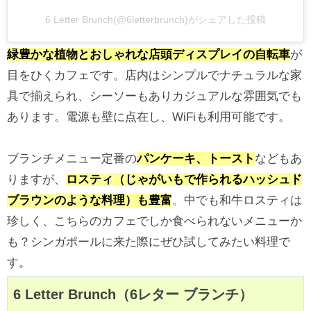
6 Letter Brunch(@6letterbrunch)がシェアした投稿
緑豊かな植物とおしゃれな店頭ディスプレイの自転車
が
目をひくカフェです。店内はシンプルでナチュラルな家
具で揃えられ、シーソーもありカジュアルな雰囲気でも
あります。電源も壁に点在し、WiFiも利用可能です。
ブランチメニュー定番の
パンケーキ、トースト
などもあ
りますが、
ロスティ（じゃがいもで作られるハッシュド
ブラウンのような料理）も豊富
。中でも和牛ロスティは
珍しく、こちらのカフェでしか食べられないメニューか
も？シンガポールに来た際にぜひ試してみたい料理で
す。
6 Letter Brunch（6レター ブランチ）