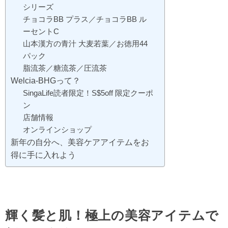
シリーズ
チョコラBB プラス／チョコラBB ル
ーセントC
山本漢方の青汁 大麦若葉／お徳用44
パック
脂流茶／糖流茶／圧流茶
Welcia-BHGって？
SingaLife読者限定！S$5off 限定クーポ
ン
店舗情報
オンラインショップ
新年の自分へ、美容ケアアイテムをお
得に手に入れよう
輝く髪と肌！極上の美容アイテムで