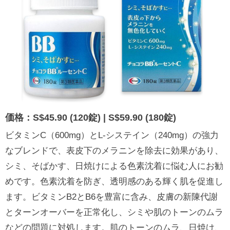
価格：S$45.90 (120錠) | S$59.90 (180錠)
ビタミンC（600mg）とL-システイン（240mg）の強力
なブレンドで、表皮下のメラニンを除去に効果があり、
シミ、そばかす、日焼けによる色素沈着に悩む人にお勧
めです。色素沈着を防ぎ、透明感のある輝く肌を促進し
ます。ビタミンB2とB6を豊富に含み、皮膚の新陳代謝
とターンオーバーを正常化し、シミや肌のトーンのムラ
などの問題に対処します。肌のトーンのムラ、日焼け、