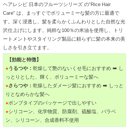
ヘアレシピ 日本のフルーツシリーズ の”Rice Hair
Care” は、まっすぐでボリューミーな髪の方に最適で
す。深く浸透し、髪を柔らかくふんわりとした自然な光
沢仕上げにします。純粋な100％の米油を使用し、トリ
ートメントやスタイリング製品に頼らずに髪の本来の美
しさを引き立てます。
【効能と特徴】
●
うるつや：
乾燥して艶のないくせ毛におすすめ ➡️ し
っとりとした、輝く、ボリューミーな髪へ
●
さらつや：
乾燥したダメージ髪におすすめ ➡️ しっと
りとなめらかな髪へ
●
ポンプタイプのパッケージで出しやすい
●
シリコーン、化学物質、防腐剤、硫酸塩、パラベ
ン、シリコーン、合成香料不使用