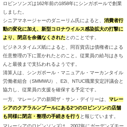
ロビンソンズは162年前の1858年にシンガポールで創業
しました。
シニアマネージャーのダニーリム氏によると、
消費者行
動の変化に加え、新型コロナウイルス感染拡大の打撃に
より、閉店を余儀なくされた
とのことです。
ビジネスタイムズ紙によると、同百貨店は債権者による
任意整理の下に置かれたとのこと。従業員の給与はきち
んと最後まで支払われるようです。
清算人は、シンガポール・マニュアル・マーカンタイル
労働者組合（SMMWU）、E2i、NTUC職業安定評議会と
協力し、従業員の支援を確保する予定です。
一方、マレーシアの新聞ザ・サン・デイリーは、
マレー
シアのクアラルンプールにある2つのロビンソンの店舗
も同様に閉店・整理の手続きを行う
と報じています。
マレーシアのロビンソンズは、2007年にガーデンズモー