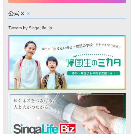
公式 X
X
Tweets by SingaLife_jp