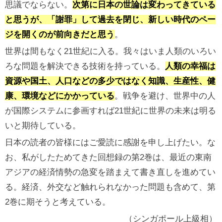
思議でならない。
次第に日本の世論は変わってきている
と思うが、「謝罪」して過去を閉じ、新しい時代のペー
ジを開くのが前向きだと思う
。
世界は間もなく21世紀に入る。我々はいま人類のいろい
ろな問題を解決できる技術を持っている。
人類の幸福は
資源や国土、人口などの多少ではなく知識、生産性、健
康、環境などにかかっている
。戦争を避け、世界中の人
が国際システムに参画すれば21世紀に世界の未来は明る
いと期待している。
日本の読者の皆様にはご愛読に感謝を申し上げたい。な
お、私がしたためてきた回想録の第2巻は、最近の東南
アジアの経済情勢の急変を踏まえて書き直しを進めてい
る。経済、外交など触れられなかった問題も含めて、第
2巻に期そうと考えている。
（シンガポール上級相）