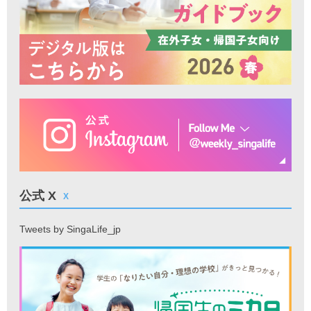
公式 X
X
Tweets by SingaLife_jp