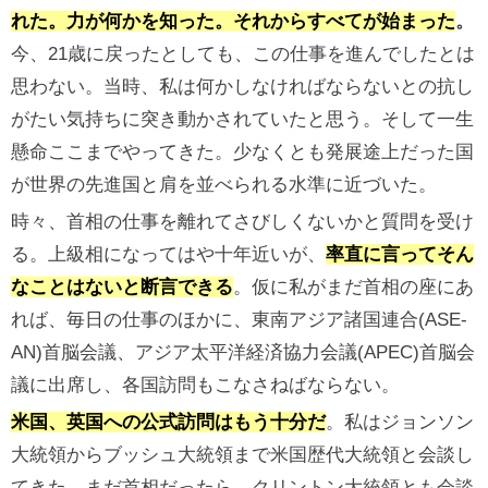
れた。力が何かを知った。それからすべてが始まった
。
今、21歳に戻ったとしても、この仕事を進んでしたとは
思わない。当時、私は何かしなければならないとの抗し
がたい気持ちに突き動かされていたと思う。そして一生
懸命ここまでやってきた。少なくとも発展途上だった国
が世界の先進国と肩を並べられる水準に近づいた。
時々、首相の仕事を離れてさびしくないかと質問を受け
る。上級相になってはや十年近いが、
率直に言ってそん
なことはないと断言できる
。仮に私がまだ首相の座にあ
れば、毎日の仕事のほかに、東南アジア諸国連合(ASE-
AN)首脳会議、アジア太平洋経済協力会議(APEC)首脳会
議に出席し、各国訪問もこなさねばならない。
米国、英国への公式訪問はもう十分だ
。私はジョンソン
大統領からブッシュ大統領まで米国歴代大統領と会談し
てきた。まだ首相だったら、クリントン大統領とも会談