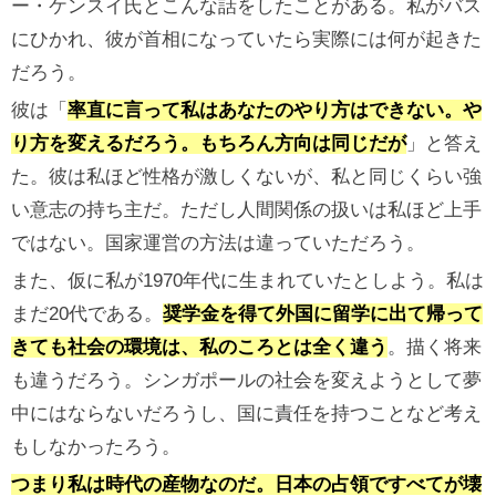
ー・ケンスイ氏とこんな話をしたことがある。私がバス
にひかれ、彼が首相になっていたら実際には何が起きた
だろう。
彼は「
率直に言って私はあなたのやり方はできない。や
り方を変えるだろう。もちろん方向は同じだが
」と答え
た。彼は私ほど性格が激しくないが、私と同じくらい強
い意志の持ち主だ。ただし人間関係の扱いは私ほど上手
ではない。国家運営の方法は違っていただろう。
また、仮に私が1970年代に生まれていたとしよう。私は
まだ20代である。
奨学金を得て外国に留学に出て帰って
きても社会の環境は、私のころとは全く違う
。描く将来
も違うだろう。シンガポールの社会を変えようとして夢
中にはならないだろうし、国に責任を持つことなど考え
もしなかったろう。
つまり私は時代の産物なのだ。日本の占領ですべてが壊