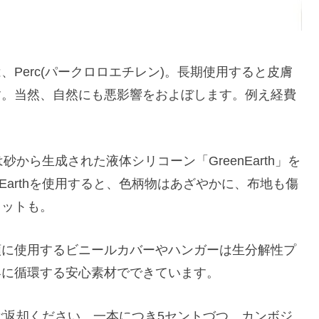
Perc(パークロロエチレン)。長期使用すると皮膚
す。当然、自然にも悪影響をおよぼします。例え経費
ndryは砂から生成された液体シリコーン「GreenEarth」を
Earthを使用すると、色柄物はあざやかに、布地も傷
リットも。
類に使用するビニールカバーやハンガーは生分解性プ
界に循環する安心素材でできています。
のハンガーはご返却ください。一本につき5セントづつ、カンボジ