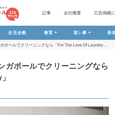
記事
会社概要
広告掲載
生活全般
教育
習い事
美
でクリーニングなら「For The Love Of Laundry…
ンガポールでクリーニングなら
ry」