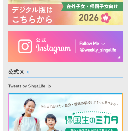
公式 X
X
Tweets by SingaLife_jp