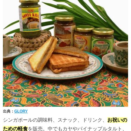
出典：
GLORY
シンガポールの調味料、スナック、ドリンク、
お祝いの
ための軽食
を販売。中でもカヤやパイナップルタルト、