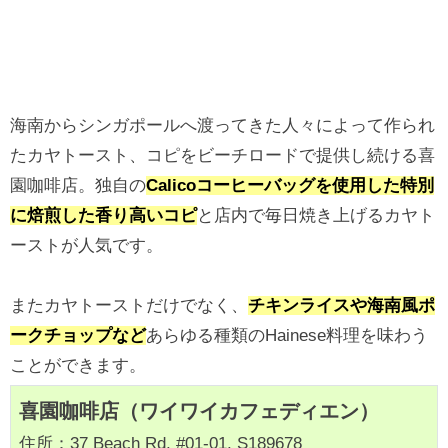
海南からシンガポールへ渡ってきた人々によって作られ
たカヤトースト、コピをビーチロードで提供し続ける喜
園咖啡店。独自の
Calicoコーヒーバッグを使用した特別
に焙煎した香り高いコピ
と店内で毎日焼き上げるカヤト
ーストが人気です。
またカヤトーストだけでなく、
チキンライスや海南風ポ
ークチョップなど
あらゆる種類のHainese料理を味わう
ことができます。
喜園咖啡店（ワイワイカフェディエン）
住所：37 Beach Rd, #01-01, S189678