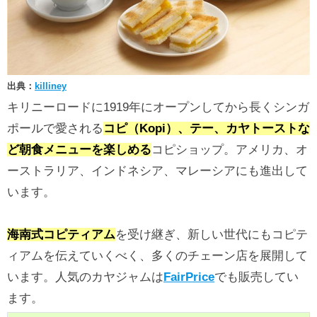
出典：
killiney
キリニーロードに1919年にオープンしてから長くシンガ
ポールで愛される
コピ（Kopi）、テー、カヤトーストな
ど朝食メニューを楽しめる
コピショップ。アメリカ、オ
ーストラリア、インドネシア、マレーシアにも進出して
います。
海南式コピティアム
を受け継ぎ、新しい世代にもコピテ
ィアムを伝えていくべく、多くのチェーン店を展開して
います。人気のカヤジャムは
FairPrice
でも販売してい
ます。