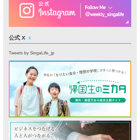
公式 X
X
Tweets by SingaLife_jp