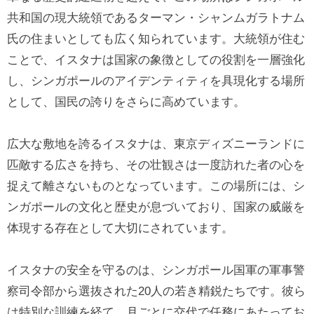
共和国の現大統領であるターマン・シャンムガラトナム
氏の住まいとしても広く知られています。大統領が住む
ことで、イスタナは国家の象徴としての役割を一層強化
し、シンガポールのアイデンティティを具現化する場所
として、国民の誇りをさらに高めています。
広大な敷地を誇るイスタナは、東京ディズニーランドに
匹敵する広さを持ち、その壮観さは一度訪れた者の心を
捉えて離さないものとなっています。この場所には、シ
ンガポールの文化と歴史が息づいており、国家の威厳を
体現する存在として大切にされています。
イスタナの安全を守るのは、シンガポール国軍の軍事警
察司令部から選抜された20人の若き精鋭たちです。彼ら
は特別な訓練を経て、月ごとに交代で任務にあたってお