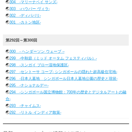
🌏
304 -マリーナベイ サンズ-
🌏
303 -ハウパー ヴィラ-
🌏
302 -ディパバリ-
🌏
301 -カトン地区-
第292回～第300回
🌏
300 - ヘンダーソン ウェーブ –
🌏
299 -中秋節（ミッド オータム フェスティバル）-
🌏
298 -スンガイ ブロー湿地保護区-
🌏
297 -セントーサ コーブ- シンガポールの隠れた超高級住宅地-
🌏
296 -日本人墓地 シンガポール日本人墓地公園の歴史と現状-
🌏
295 -ナショナルデー-
🌏
294 -シンガポール国立博物館：700年の歴史とデジタルアートの融
合-
🌏
293 -チャイムス-
🌏
292 -リトル インディア散策-