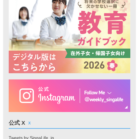
公式 X
X
Tweets by SingaLife_jp