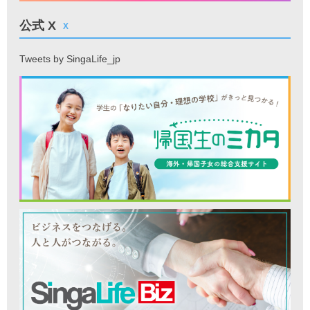
公式 X
X
Tweets by SingaLife_jp