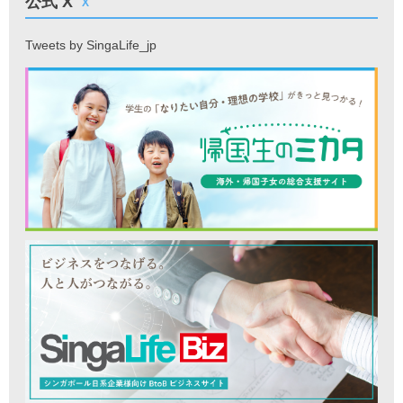
公式 X
X
Tweets by SingaLife_jp