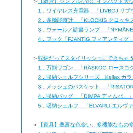
＞
【雑貨】シンプルなのにインパクト大な
1．ワイヤレス充電器 「LIVBOJ リ
2．多機能時計 「KLOCKIS クロッキ
3．ウォール／読書ランプ 「NYMÅN
4．フック「FJANTIG フィアンティグ
＞
収納だってスタイリッシュにできちゃう
1．万能ワゴン 「RÅSKOG ロースコ
2．収納シェルフシリーズ Kallax カ
3．メッシュのバスケット 「RISATO
4．収納バッグ 「DIMPA ディムパ」
5．収納シェルフ 「ELVARLI エルヴ
＞
【家具】豊富な色合い、多機能なもの多