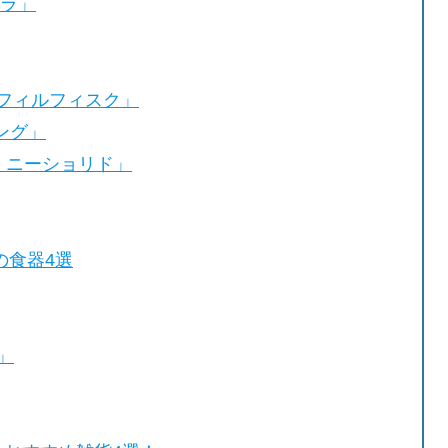
ーラ」
K フィルフィスク」
ニング」
D ニーショリド」
の食器4選
」