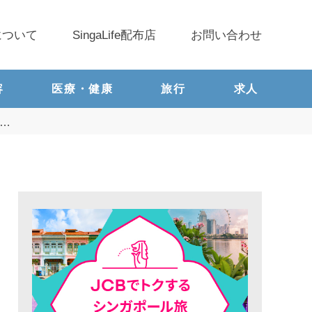
について
SingaLife配布店
お問い合わせ
容
医療・健康
旅行
求人
を…