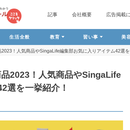
記事
会社概要
広告掲載
生活全般
教育
習い事
美
023！人気商品やSingaLife編集部お気に入りアイテム42選
023！人気商品やSingaLife
42選を一挙紹介！