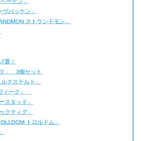
ーヘーテン」
ローヴバッケン」
ANDMON ストランドモン」
」
7選！
レク」 3個セット
スィルクステルト」
ンドヴィーク」
モースタッド」
ドゥクティグ」
LLDOM トロルドム」
」