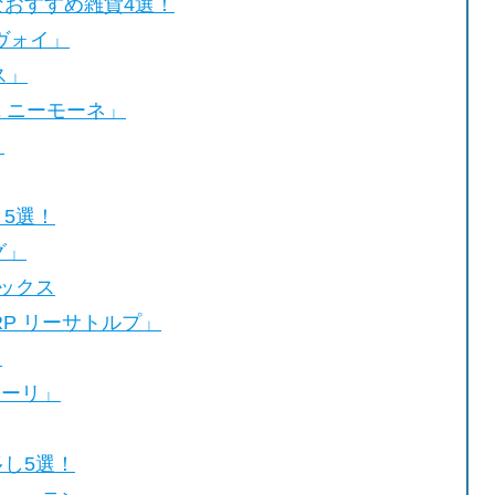
おすすめ雑貨4選！
ブヴォイ」
ス」
E ニーモーネ」
」
5選！
グ」
ラックス
RP リーサトルプ」
」
ァーリ」
し5選！