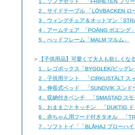
1．ソファセット 「FRIHETEN フリ
2．サイドテーブル 「LÖVBACKEN 
3．ウィングチェア＆オットマン「STR
4．アームチェア 「POÄNG ポエング
5．べッドフレーム「MALM マルム」
＞
【子供用品】可愛くて大人も欲しくなる
1．レゴボックス「BYGGLEK/ビッグ
2．子供用テント 「CIRKUSTÄLT 
3．伸長式ベッド 「SUNDVIK ス
4．収納付きベンチ 「SMASTAD ス
5．おままごとキッチン 「DUKTIG 
6．赤ちゃん用フード付きタオル 「TRO
7．ソフトトイ「「BLÅHAJ ブローハイ