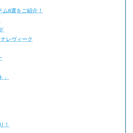
テム8選をご紹介！
ト
ド
 クナレヴィーク
ナ
ト」
り！