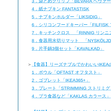
3．袋どめクリップ「BEVARA ベヴァ
4．紙ナプキン FANTASTISK
5．ナプキンホルダー「LIKSIDIG」
6．シリコンフードキーパー「FILFIS
7．キッチンクロス 「RINNIG リン
8．食器用水切りマット 「NYSKÖLJ
9．片手鍋3個セット「KAVALKAD」
＞
【食器】リーズナブルでかわいいIKEA
1．ボウル「OFTAST オフタスト」
2．ゴブレット「IKEA365+」
3．プレート「STRIMMING ストリミグ
4．プラ食器など「KAKLAS カラース」