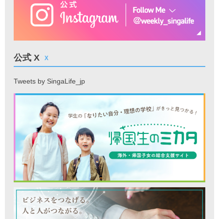
公式 X
X
Tweets by SingaLife_jp