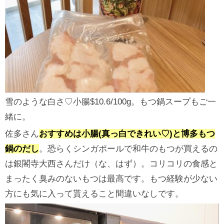
雪のような白さ♡小腸$10.6/100g。もつ鍋スープもご一
緒に。
佐多さん
おすすめは小腸(真っ白できれい♡)と博多もつ
鍋のだし
。恐らくシンガポールで和牛のもつが買えるの
は銀閣寺大西さんだけ（な、はず）。コリコリの食感と
まったく臭みのないもつは最高です。もつ経験が少ない
方にも気に入って貰えること間違いなしです。