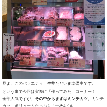
見よ、このバラエティ！牛丼ただいま準備中です。
という事で今回は実際に「作ってみた」コーナー！
全部人気ですが、
その中からまずはミンチカツ
。ミンチ
カツ、ボリュームたっぷり！一枚4ドル