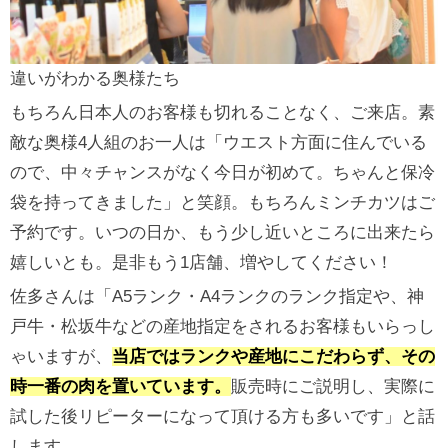
違いがわかる奥様たち
もちろん日本人のお客様も切れることなく、ご来店。素
敵な奥様4人組のお一人は「ウエスト方面に住んでいる
ので、中々チャンスがなく今日が初めて。ちゃんと保冷
袋を持ってきました」と笑顔。もちろんミンチカツはご
予約です。いつの日か、もう少し近いところに出来たら
嬉しいとも。是非もう1店舗、増やしてください！
佐多さんは「A5ランク・A4ランクのランク指定や、神
戸牛・松坂牛などの産地指定をされるお客様もいらっし
ゃいますが、
当店ではランクや産地にこだわらず、その
時一番の肉を置いています。
販売時にご説明し、実際に
試した後リピーターになって頂ける方も多いです」と話
します。