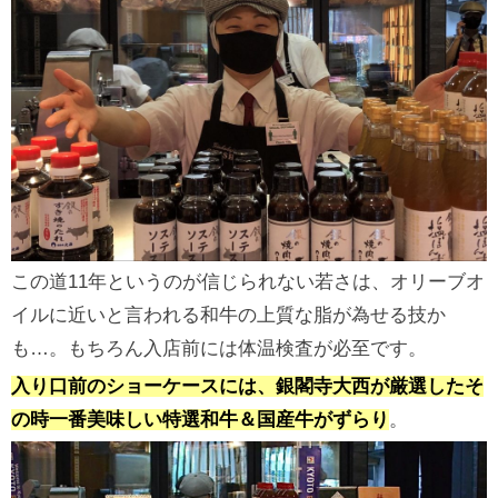
この道11年というのが信じられない若さは、オリーブオ
イルに近いと言われる和牛の上質な脂が為せる技か
も…。もちろん入店前には体温検査が必至です。
入り口前のショーケースには、銀閣寺大西が厳選したそ
の時一番美味しい特選和牛＆国産牛がずらり
。