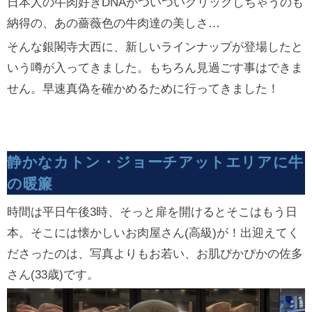
日本人の牛肉好きDNAがついついクリックしちゃうのも
納得の、あの薔薇色の牛肉達の美しさ…
そんな銀閣寺大西に、新しいラインナップが登場したと
いう噂が入ってきました。もちろん見過ごす事はできま
せん。早速真偽を確かめるために行ってきました！
静かなカトン・ジョーチアットエリアに牛
の暖簾
時間は平日午後3時、そっと扉を開けるとそこはもう日
本。そこには懐かしいお肉屋さん(高級)が！出迎えてく
ださったのは、写真よりもお若い、お肌ぴかぴかの佐多
さん(33歳)です。