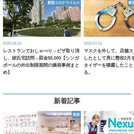
新型コロナウイルス
新
2020.06.26
2020.07.31
レストランでおしゃべり→ビザ取り消
マスクを外して、店舗ス
し、彼氏宅訪問→罰金$5,000【シンガ
したとして男に懲役2月
ポールの外出制限期間の摘発事例まと
タイザーを噴霧したこと
め】
る。
新着記事
美容