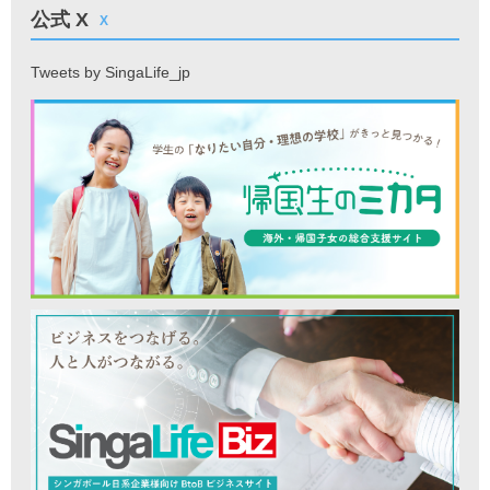
公式 X
X
Tweets by SingaLife_jp