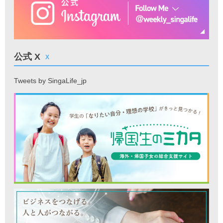
公式 X
X
Tweets by SingaLife_jp