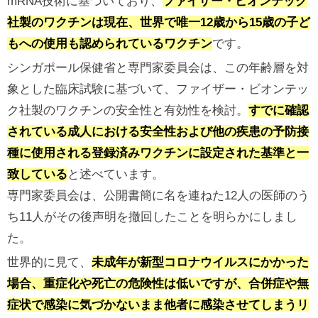
mRNA技術に基づいており、
ファイザー・ビオンテック
社製のワクチンは現在、世界で唯一12歳から15歳の子ど
もへの使用も認められているワクチン
です。
シンガポール保健省と専門家委員会は、この年齢層を対
象とした臨床試験に基づいて、ファイザー・ビオンテッ
ク社製のワクチンの安全性と有効性を検討。
すでに確認
されている成人における安全性および他の疾患の予防接
種に使用される登録済みワクチンに設定された基準と一
致している
と述べています。
専門家委員会は、公開書簡に名を連ねた12人の医師のう
ち11人がその後声明を撤回したことを明らかにしまし
た。
世界的に見て、
未成年が新型コロナウイルスにかかった
場合、重症化や死亡の危険性は低いですが、合併症や無
症状で感染に気づかないまま他者に感染させてしまうリ