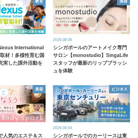
教育
美容
2026.08.06
s International
シンガポールのアートメイク専門
突撃取材！多様性育む国
サロン【monostudio】SingaLife
充実した課外活動を
スタッフが最新のリップブラッシ
ュを体験
美容
ビジネス
2026.08.04
で人気のエステ＆ス
シンガポールでのカーリースは東