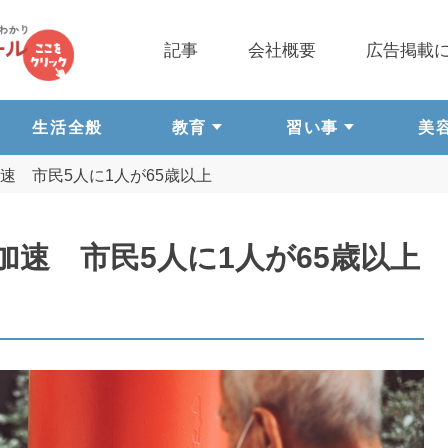
記事
会社概要
広告掲載
生活全般
教育
習い事
美
 市民5人に1人が65歳以上
速 市民5人に1人が65歳以上