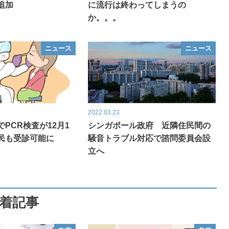
追加
に流行は終わってしまうの
か。。。
ニュース
ニュース
2022.03.23
PCR検査が12月1
シンガポール政府 近隣住民間の
民も受診可能に
騒音トラブル対応で諮問委員会設
立へ
着記事