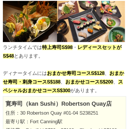
ランチタイムでは
特上寿司S$98
・
レディースセットが
S$48
とあります。
ディナータイムには
おまかせ寿司コースS$128
、
おまか
せ寿司・刺身コースS$188
、
おまかせコースS$200
、
ス
ペシャルおまかせコースS$300
があります。
寛寿司（kan Sushi）Robertson Quay店
住所：30 Robertson Quay #01-04 S238251
最寄り駅：Fort Canning駅