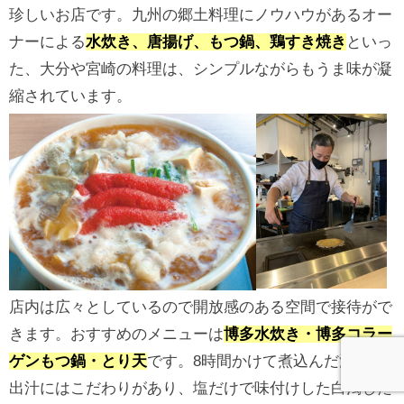
珍しいお店です。九州の郷土料理にノウハウがあるオー
ナーによる
水炊き、唐揚げ、もつ鍋、鶏すき焼き
といっ
た、大分や宮崎の料理は、シンプルながらもうま味が凝
縮されています。
店内は広々としているので開放感のある空間で接待がで
きます。おすすめのメニューは
博多水炊き・博多コラー
ゲンもつ鍋・とり天
です。8時間かけて煮込んだ濃厚な
出汁にはこだわりがあり、塩だけで味付けした白濁した