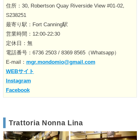
住所：30, Robertson Quay Riverside View #01-02,
S238251
最寄り駅：Fort Canning駅
営業時間：12:00-22:30
定休日：無
電話番号：6736 2503 / 8369 8565（Whatsapp）
E-mail：
mgr.mondomio@gmail.com
WEBサイト
Instagram
Facebook
Trattoria Nonna Lina