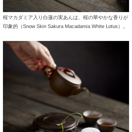
桜マカダミア入り白蓮の実あんは、桜の華やかな香りが
印象的（Snow Skin Sakura Macadamia White Lotus）。