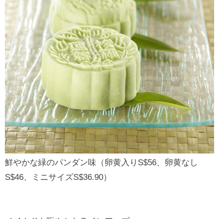
鮮やかな緑のパンダン味（卵黄入りS$56、卵黄なし
S$46、ミニサイズS$36.90）