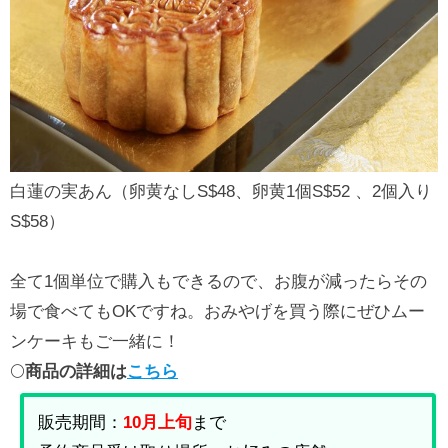
白蓮の実あん（卵黄なしS$48、卵黄1個S$52 、2個入り
S$58）
全て1個単位で購入もできるので、お腹が減ったらその
場で食べてもOKですね。おみやげを買う際にぜひムー
ンケーキもご一緒に！
🌕
商品の詳細は
こちら
販売期間：
10月上旬
まで