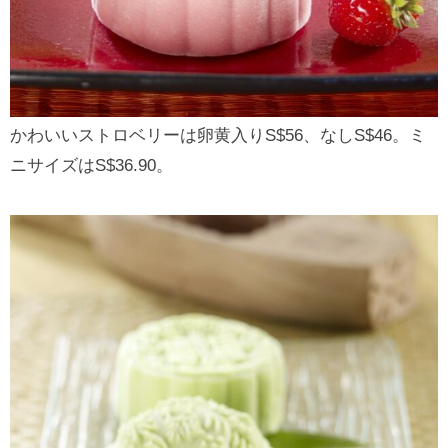
かわいいストロベリーは卵黄入りS$56、なしS$46。ミ
ニサイズはS$36.90。