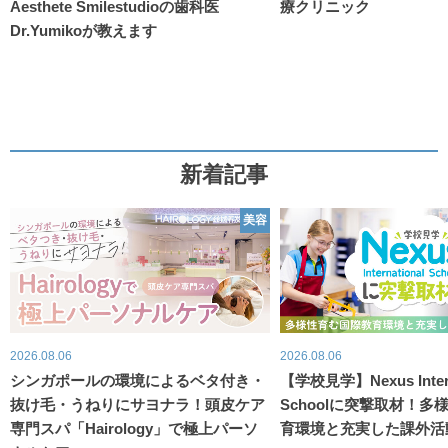
Aesthete Smilestudioの歯科医
療クリニック
Dr.Yumikoが教えます
新着記事
美容
2026.08.06
2026.08.06
シンガポールの環境によるベタ付き・
【学校見学】Nexus Intern
抜け毛・うねりにサヨナラ！頭皮ケア
Schoolに突撃取材！
専門スパ「Hairology」で極上パーソ
育環境と充実した課外活