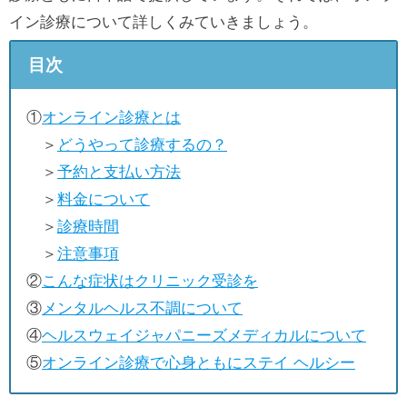
イン診療について詳しくみていきましょう。
目次
①
オンライン診療とは
＞
どうやって診療するの？
＞
予約と支払い方法
＞
料金について
＞
診療時間
＞
注意事項
②
こんな症状はクリニック受診を
③
メンタルヘルス不調について
④
ヘルスウェイジャパニーズメディカルについて
⑤
オンライン診療で心身ともにステイ ヘルシー