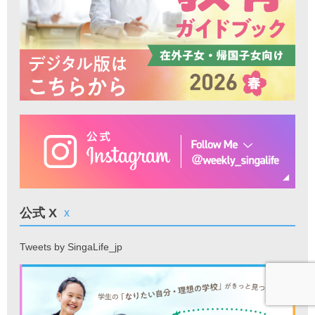
公式 X
X
Tweets by SingaLife_jp