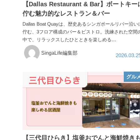
【Dallas Restaurant & Bar】ボートキー
佇む魅力的なレストラン＆バー
Dallas Boat Quayは、歴史あるシンガポールリバー沿い
佇む、3フロア構成のバー＆ビストロ。洗練された空間
中で、リラックスしたひとときを楽しめる…
SingaLife編集部
2026.03.2
グル
【三代目ひらき】塩釜おでんと海鮮焼き