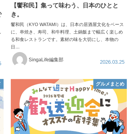
【饗和民】集って味わう、日本のひとと
で
き。
饗和民（KYO WATAMI）は、日本の居酒屋文化をベース
に、串焼き、寿司、和牛料理、土鍋飯まで幅広く楽しめ
ン
る和食レストランです。素材の味を大切にし、本物の
日…
SingaLife編集部
2026.03.25
5
メ
グルメまとめ