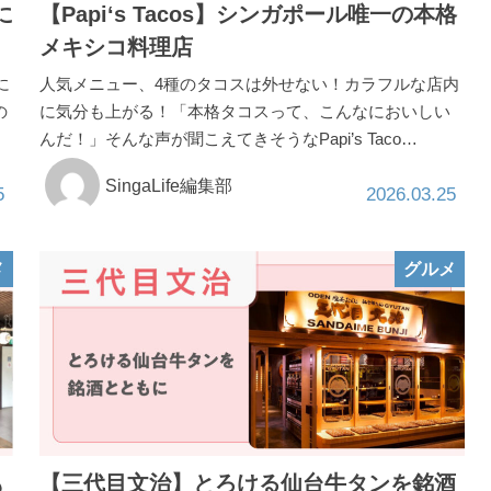
に
【Papi‘s Tacos】シンガポール唯一の本格
メキシコ料理店
に
人気メニュー、4種のタコスは外せない！カラフルな店内
の
に気分も上がる！「本格タコスって、こんなにおいしい
んだ！」そんな声が聞こえてきそうなPapi’s Taco…
SingaLife編集部
5
2026.03.25
メ
グルメ
も
【三代目文治】とろける仙台牛タンを銘酒