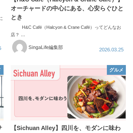
オーチャードの中心にある、心安らぐひと
とき
に
H&C Café（Halcyon & Crane Café）ってどんなお
店？ …
SingaLife編集部
5
2026.03.25
メ
グルメ
サ
【Sichuan Alley】四川を、モダンに味わ