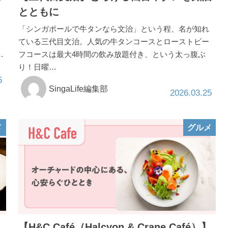
とともに
「シンガポールで牛タンなら文治」という程、名が知れ
ている三代目文治。人気の牛タンコースとローストビー
…
フコースは最大4時間の飲み放題付き、という太っ腹ぶ
り！日曜…
5
SingaLife編集部
2026.03.25
メ
グルメ
【H&C Café（Halcyon & Crane Café）】